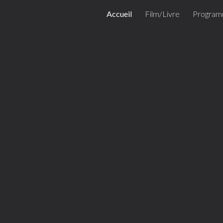
Accueil
Film/Livre
Progra
ip to main content
Skip to navigat